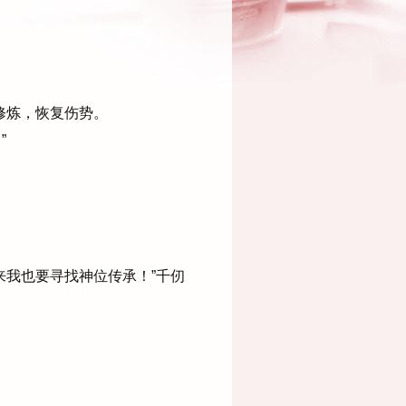
修炼，恢复伤势。
”
我也要寻找神位传承！”千仞