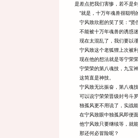
是差点把我们害惨，若不是剑
“就是，十万年魂兽很聪明的
宁风致欣慰的笑了笑：“贤
不能被十万年魂兽的诱惑迷
现在太混乱了，我们要以谨
宁风致这个老狐狸上次被利
现在他的想法就是等宁荣荣
宁荣荣的第八魂技，九宝神
这简直是神技。
宁风致无比振奋，第八魂技
可以说宁荣荣晋级封号斗罗
独孤风更不用说了，实战能
在宁风致眼中独孤风即便面
他宁风致只要继续等，就能
那还何必冒险呢？