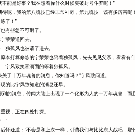
不能是好事？我在想着你什么时候突破封号斗罗呢！”
期待呢，我的第八魂技已经非常神奇，第九魂技，该有多厉害呢
炼了！”
也有些急不可耐了。
宁荣荣送回去。
，独孤风也被请了进去。
原本打算修炼的宁荣荣也陪着独孤风，先去见见父亲，看看有
，宁风致笑容满面的等着独孤风。
关于十万年魂兽的消息，你知道吗？”宁风致问道。
现的比宁风致知道的消息还早。
得到的消息，传闻大陆上出现了一个化形为人的十万年魂兽，而
重视，正在四处打探。
！”
后怀疑道：“不会是和上次一样，引诱我们与比比东大战吧，那