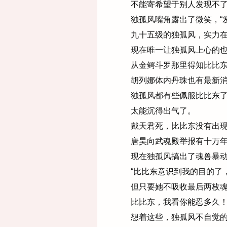
不能寄希望于别人发现不了
独孤风嘴角露出了微笑，“
九十五级的独孤风，实力在
现在唯一让独孤风上心的也
从金鳄斗罗那里得知比比东
胡列娜体内丹珠也有最新消
独孤风都有些佩服比比东
太能沉得出气了。
戴天君死，比比东没有出
唐昊向武魂殿举报有十万年
现在独孤风搞出了魂兽暴动
“比比东意识到我的目的了
但只要她不吸收最后两枚魂
比比东，我看你能忍多久！
想着这些，独孤风不自觉的