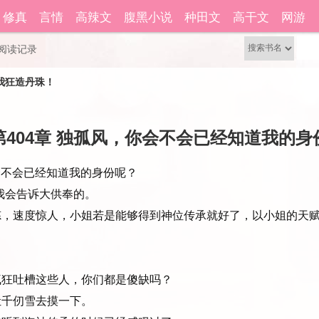
籍功能。
修真
言情
高辣文
腹黑小说
种田文
高干文
网游
还没有账号？
立即注册
阅读记录
我狂造丹珠！
第404章 独孤风，你会不会已经知道我的身
不会已经知道我的身份呢？
我会告诉大供奉的。
，速度惊人，小姐若是能够得到神位传承就好了，以小姐的天赋
狂吐槽这些人，你们都是傻缺吗？
千仞雪去摸一下。