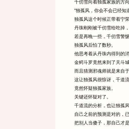
千仞雪向着独孤家族的方向
“独孤风，你会不会已经知道
独孤风这个时候正带着宁荣
丹珠刚刚被千仞雪给吃掉，
若是再晚一些，千仞雪警惕
独孤风后怕了数秒。
他思考着从丹珠内得到的消
金鳄斗罗竟然来到了天斗城
而且猜测邪魂师就是来自于
这让独孤风很惊讶，千道流
竟然怀疑独孤家族。
关键还怀疑对了。
千道流的分析，也让独孤风
自己之前的预测是对的，已
把别人当傻子，那自己才是