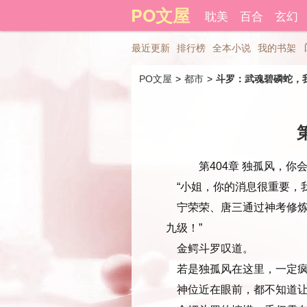
登录后可以拥有藏书和下载书
PO文屋
耽美
百合
玄幻
最近更新
排行榜
全本小说
我的书架
PO文屋
> 
都市
> 
斗罗：武魂碧磷蛇，
第404章 独孤风，你会
“小姐，你的消息很重要，
宁荣荣、唐三通过神考修炼
九级！”
金鳄斗罗叹道。
若是独孤风在这里，一定疯
神位近在眼前，都不知道让