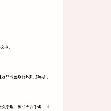
！
什么事。
且这只魂兽刚修炼到成熟期，
什么泰坦巨猿和天青牛蟒，可