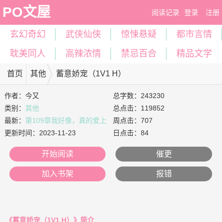
PO文屋
阅读记录
登录
注册
玄幻奇幻
武侠仙侠
惊悚悬疑
都市言情
耽美同人
高辣浓情
禁忌百合
精品文学
首页
其他
蓄意娇宠（1V1 H）
作者：
今又
总字数：243230
类别：
其他
总点击：119852
最新：
第109章我好像，真的爱上
周点击：707
你了（正文完）
更新时间：
2023-11-23
日点击：84
开始阅读
催更
加入书架
报错
《蓄意娇宠（1V1 H）》简介