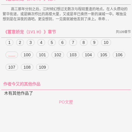
    高三那年分别之后，江时倾幻想过无数次与程砚重逢的地点。在人头攒动的
繁华街道，或是鳞次栉比的高楼大厦，又或是早已焕然一新的澜城一中。唯独没
《蓄意娇宠（1V1 H）》章节
共109章节
1
2
3
4
5
6
7
8
9
10
......
100
101
102
103
104
105
106
107
108
109
作者今又的其他作品
木有其他作品了
PO文屋