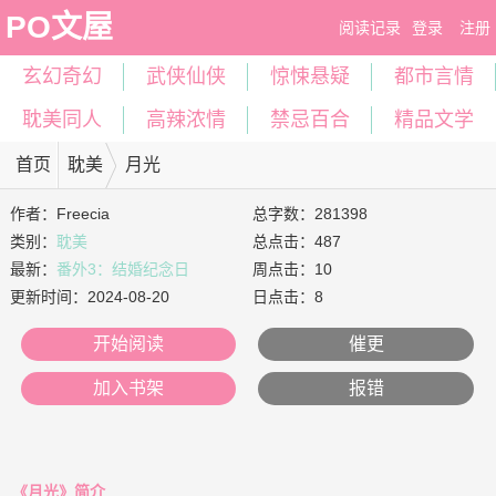
PO文屋
阅读记录
登录
注册
玄幻奇幻
武侠仙侠
惊悚悬疑
都市言情
耽美同人
高辣浓情
禁忌百合
精品文学
首页
耽美
月光
作者：
Freecia
总字数：281398
类别：
耽美
总点击：487
最新：
番外3：结婚纪念日
周点击：10
更新时间：
2024-08-20
日点击：8
开始阅读
催更
加入书架
报错
《月光》简介