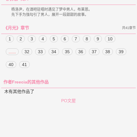
    杨洛尹，在酒吧驻唱时遇见了梦中男人，布莱恩。

《月光》章节
共41章节
1
2
3
4
5
6
7
8
9
10
......
32
33
34
35
36
37
38
39
40
41
作者Freecia的其他作品
木有其他作品了
PO文屋