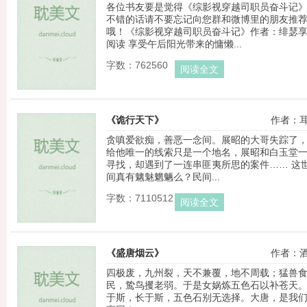
各位书友要是觉得《综影视穿越司职员奋斗记
不错的话请不要忘记向您群和微博里的朋友推
哦！《综影视穿越司职员奋斗记》作者：绯瑟
阅读 享受午后阳光带来的慵懒...
字数：762560
阅读全文
《诡行天下》
作者：
贪嗔爱欲痴，善恶一念间。展昭的大哥失踪了
给他唯一的线索只是一个地名，展昭和白玉堂
寻找，却遇到了一连串匪夷所思的案件…… 这
间真有魑魅魍魉么？民间...
字数：7110512
阅读全文
《盛唐烟云》
作者：
四极废，九州裂，天不兼覆，地不周载；猛兽
民，鸷鸟攫老弱。于是女娲炼五色石以补苍天
于斯，长于斯，五色石别无选择。大唐，是我