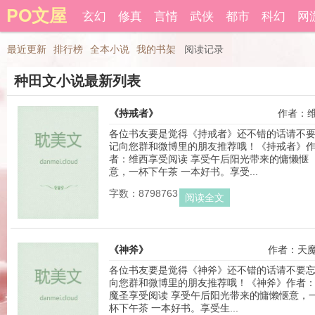
PO文屋
登录后可以拥有藏书和下载书籍功能。
玄幻
修真
言情
武侠
都市
科幻
网
还
最近更新
排行榜
全本小说
我的书架
阅读记录
种田文小说最新列表
《持戒者》
作者：
各位书友要是觉得《持戒者》还不错的话请不
记向您群和微博里的朋友推荐哦！《持戒者》
者：维西享受阅读 享受午后阳光带来的慵懒惬
意，一杯下午茶 一本好书。享受...
字数：8798763
阅读全文
《神斧》
作者：天
各位书友要是觉得《神斧》还不错的话请不要
向您群和微博里的朋友推荐哦！《神斧》作者
魔圣享受阅读 享受午后阳光带来的慵懒惬意，
杯下午茶 一本好书。享受生...