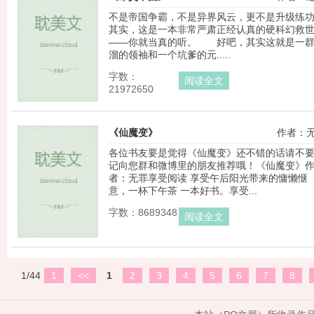
不是帝国争霸，不是异界风云，更不是升级练
其实，这是一本非常严肃正经认真的硬科幻救
——你就当真的听。 好吧，其实这就是一
溜的领袖和一个坑爹的元.....
字数：
阅读全文
21972650
《仙魔变》
作者：
各位书友要是觉得《仙魔变》还不错的话请不
记向您群和微博里的朋友推荐哦！《仙魔变》
者：无罪享受阅读 享受午后阳光带来的慵懒惬
意，一杯下午茶 一本好书。享受...
字数：8689348
阅读全文
1/44
1
<<
1
2
3
4
5
6
7
8