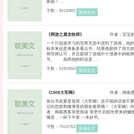
家园！ ...
字数：4515902
阅读全文
《网游之屠龙牧师》
作者：宝宝
一个只知道学习的宅男无意中进到了游戏，他
标本来还是准备多看点书，结果他获得了强大
明导师认可，并且获得了游戏中十强者中的暗
号。 虽然他的职业是.....
字数：5283955
阅读全文
《1908大军阀》
作者：闽南
各位书友要是觉得《大军阀》还不错的话请不
记向您群和微博里的朋友推荐哦！《大军阀》
者：闽南愚客享受阅读 享受午后阳光带来的慵
惬意，一杯下午茶 一本好书。...
字数：7910762
阅读全文