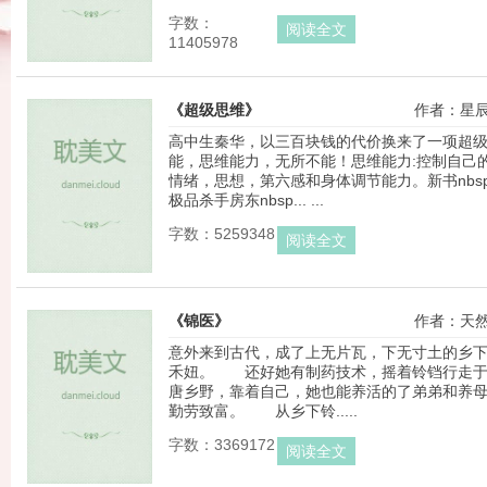
字数：
阅读全文
11405978
《超级思维》
作者：星
高中生秦华，以三百块钱的代价换来了一项超
能，思维能力，无所不能！思维能力:控制自己
情绪，思想，第六感和身体调节能力。新书nbs
极品杀手房东nbsp... ...
字数：5259348
阅读全文
《锦医》
作者：天
意外来到古代，成了上无片瓦，下无寸土的乡
禾妞。 还好她有制药技术，摇着铃铛行走
唐乡野，靠着自己，她也能养活的了弟弟和养
勤劳致富。 从乡下铃.....
字数：3369172
阅读全文