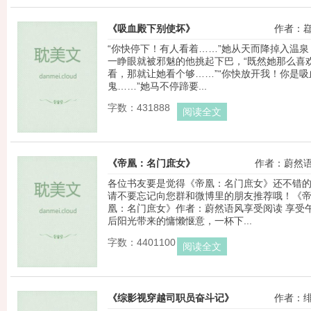
《吸血殿下别使坏》
作者：
“你快停下！有人看着……”她从天而降掉入温泉
一睁眼就被邪魅的他挑起下巴，“既然她那么喜
看，那就让她看个够……”“你快放开我！你是吸
鬼……”她马不停蹄要...
字数：431888
阅读全文
《帝凰：名门庶女》
作者：蔚然
各位书友要是觉得《帝凰：名门庶女》还不错
请不要忘记向您群和微博里的朋友推荐哦！《
凰：名门庶女》作者：蔚然语风享受阅读 享受
后阳光带来的慵懒惬意，一杯下...
字数：4401100
阅读全文
《综影视穿越司职员奋斗记》
作者：