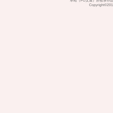
本站（PO文屋）所收录作
Copyright©20