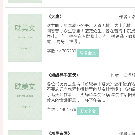
《太虚》
作者：
这世间，原本就不公平。天道无情，太上忘情
间皆苦，众生皆庸！茫茫众生，皆在苦海中沉
挣扎。 有一种存在叫做修士。有一种途径叫做
道。 肉身，神通，...
字数：4705239
阅读全文
《超级异手遮天》
作者：江湖
各位书友要是觉得《超级异手遮天》还不错的
不要忘记向您群和微博里的朋友推荐哦！《超
手遮天》作者：江湖醉鱼享受阅读 享受午后阳
带来的慵懒惬意，一杯下午茶...
字数：4464776
阅读全文
《希灵帝国》
作者：